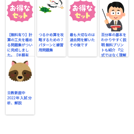
【無料有り】計
つるかめ算を攻
最も大切なのは
百分率の基本を
算の工夫を極め
略するための７
過去問を解いた
わかりやすく説
る問題集がつい
パターンと練習
その後です
明 無料プリン
に完成しまし
用問題集
トも紹介 『公
た。【半額有
式ではなく理解
り】
する』
立教新座中
2022年 入試 分
析、解説