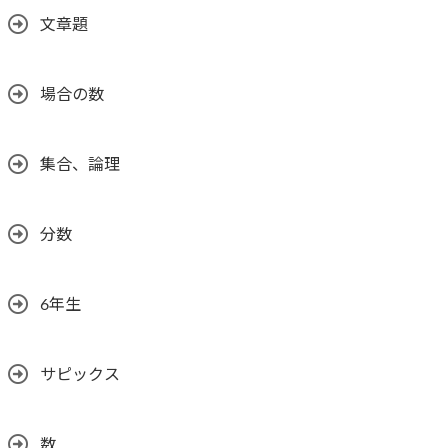
文章題
場合の数
集合、論理
分数
6年生
サピックス
数