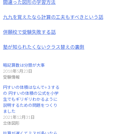
間違った図形の学習方法
九九を覚えたなら計算の工夫もすべきという話
併願校で受験失敗する話
塾が知られたくないクラス替えの裏側
暗記算数は分類が大事
2018年5月23日
受験情報
円すいの体積はなんで÷３する
の 円すいの体積の公式を小学
生でもギリギリわかるように
説明するための問題をつくり
ました
2021年12月31日
立体図形
計算が遅くてミスが多いなら