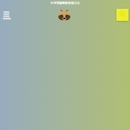
中学受験算数勉強方法
menu
ホーム
算数ポイント
図形
平面図形
円、おうぎ形の問題を一瞬で解く
2018/05/18