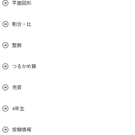
平面図形
割合・比
整数
つるかめ算
売買
4年生
受験情報