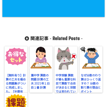
Related Posts
関連記事 -
-
【無料有り】計
灘中学 算数の
中学受験 算数
なぜ分数のわり
算の工夫を極め
問題 計算の工
が最も重要な科
算はひっくり返
る問題集がつい
夫 2021年１日
目で算数で合否
すの？ 分数の
に完成しまし
目１番 計算
が決まると世間
割り算の理由と
た。【半額有
では言われてい
ポイント
り】
るが本当のとこ
ろはそうとは限
らない