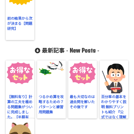
前の結果から次
が決まる【問題
研究】
New Posts
最新記事 -
-
【無料有り】計
つるかめ算を攻
最も大切なのは
百分率の基本を
算の工夫を極め
略するための７
過去問を解いた
わかりやすく説
る問題集がつい
パターンと練習
その後です
明 無料プリン
に完成しまし
用問題集
トも紹介 『公
た。【半額有
式ではなく理解
り】
する』