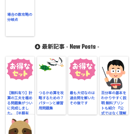
場合の数攻略の
分岐点
New Posts
最新記事 -
-
【無料有り】計
つるかめ算を攻
最も大切なのは
百分率の基本を
算の工夫を極め
略するための７
過去問を解いた
わかりやすく説
る問題集がつい
パターンと練習
その後です
明 無料プリン
に完成しまし
用問題集
トも紹介 『公
た。【半額有
式ではなく理解
り】
する』