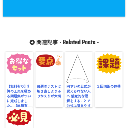
Related Posts
関連記事 -
-
【無料有り】計
毎週のテストは
円すいの公式が
２回切断の体積
算の工夫を極め
解き直しよりふ
覚えられない人
る問題集がつい
りかえりが大切
へ 感覚的な理
に完成しまし
解をすることで
た。【半額有
公式は覚えやす
り】
くなる