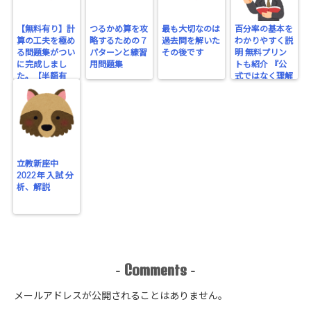
【無料有り】計
つるかめ算を攻
最も大切なのは
百分率の基本を
算の工夫を極め
略するための７
過去問を解いた
わかりやすく説
る問題集がつい
パターンと練習
その後です
明 無料プリン
に完成しまし
用問題集
トも紹介 『公
た。【半額有
式ではなく理解
り】
する』
立教新座中
2022年 入試 分
析、解説
Comments
-
-
メールアドレスが公開されることはありません。