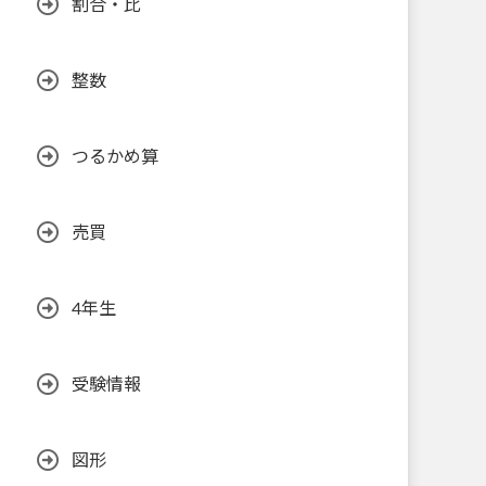
割合・比
整数
つるかめ算
売買
4年生
受験情報
図形