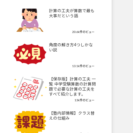
計算の工夫が算数で最も
大事だという話
20.6k件のビュー
角度の解き方4つしかな
い説
13.1k件のビュー
【保存版】計算の工夫 一
覧 中学受験算数の計算問
題で必要な計算の工夫を
すべて紹介します。
13k件のビュー
【塾内部情報】クラス替
えの仕組み