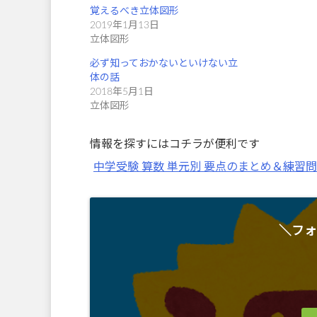
覚えるべき立体図形
2019年1月13日
立体図形
必ず知っておかないといけない立
体の話
2018年5月1日
立体図形
情報を探すにはコチラが便利です
中学受験 算数 単元別 要点のまとめ＆練習
＼フォ