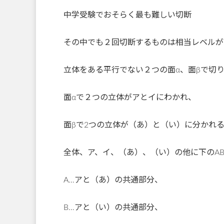
中学受験でおそらく最も難しい切断
その中でも２回切断するものは相当レベルが
立体をある平行でない２つの面α、面βで切
面αで２つの立体がアとイにわかれ、
面βで2つの立体が（あ）と（い）に分かれ
全体、ア、イ、（あ）、（い）の他に下のAB
A…アと（あ）の共通部分、
B…アと（い）の共通部分、