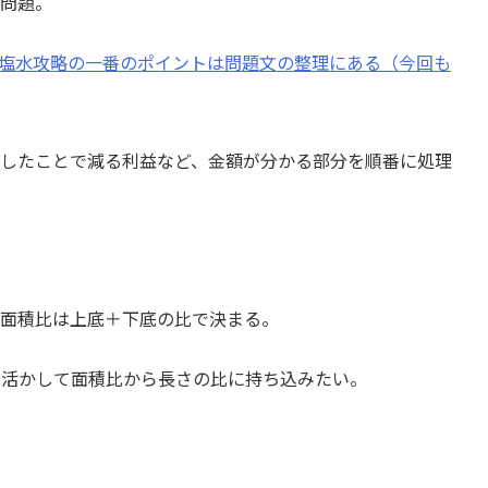
の問題。
～食塩水攻略の一番のポイントは問題文の整理にある（今回も
安くしたことで減る利益など、金額が分かる部分を順番に処理
の面積比は上底＋下底の比で決まる。
1)を活かして面積比から長さの比に持ち込みたい。