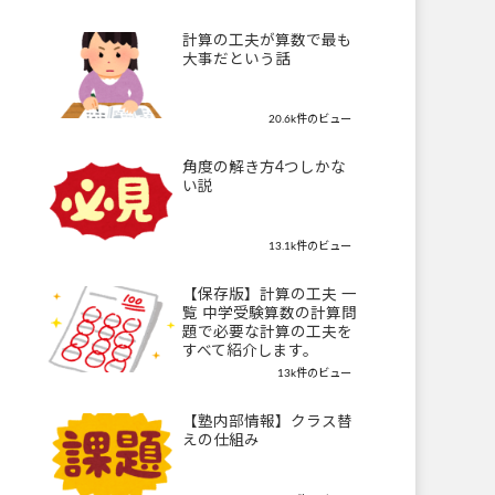
計算の工夫が算数で最も
大事だという話
20.6k件のビュー
角度の解き方4つしかな
い説
13.1k件のビュー
【保存版】計算の工夫 一
覧 中学受験算数の計算問
題で必要な計算の工夫を
すべて紹介します。
13k件のビュー
【塾内部情報】クラス替
えの仕組み