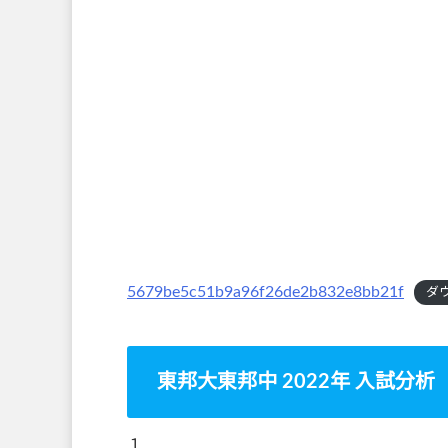
5679be5c51b9a96f26de2b832e8bb21f
ダ
東邦大東邦中 2022年 入試分析
１