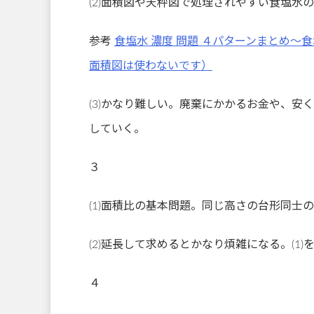
(2)面積図や天秤図で処理されやすい食塩水
参考
食塩水 濃度 問題 ４パターンまとめ
面積図は使わないです）
(3)かなり難しい。廃棄にかかるお金や、
していく。
３
(1)面積比の基本問題。同じ高さの台形同士
(2)延長して求めるとかなり煩雑になる。(
４