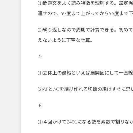
(1)問題文をよく読み特徴を理解する。設
返すので、97度まで上がってから95度まで
(2)繰り返しなので周期で計算できる。初め
えないように丁寧な計算。
５
(1)立体上の最短といえば展開図にして一直
(2)AFとACを結び作れる切断の線はすぐに
６
(1)４回かけて2401になる数を素数で割り