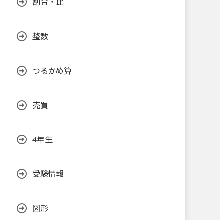
割合・比
整数
つるかめ算
売買
4年生
受験情報
図形