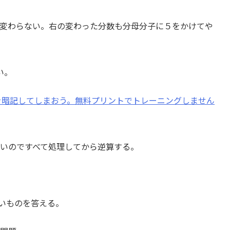
値は変わらない。右の変わった分数も分母分子に５をかけてや
い。
を暗記してしまおう。無料プリントでトレーニングしません
多いのですべて処理してから逆算する。
大きいものを答える。