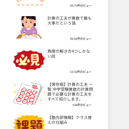
20.7k件のビュー
計算の工夫が算数で最も
大事だという話
20.6k件のビュー
角度の解き方4つしかな
い説
13.1k件のビュー
【保存版】計算の工夫 一
覧 中学受験算数の計算問
題で必要な計算の工夫を
すべて紹介します。
13k件のビュー
【塾内部情報】クラス替
えの仕組み