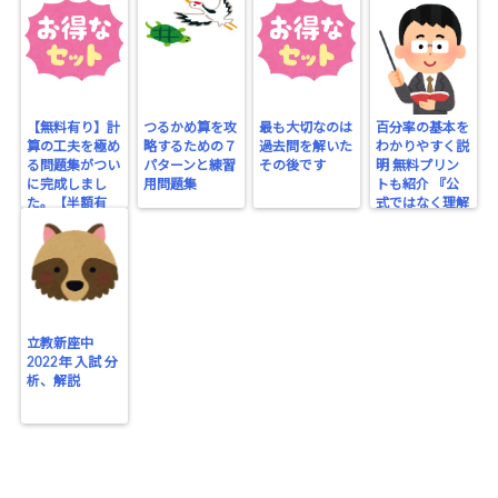
【無料有り】計
つるかめ算を攻
最も大切なのは
百分率の基本を
算の工夫を極め
略するための７
過去問を解いた
わかりやすく説
る問題集がつい
パターンと練習
その後です
明 無料プリン
に完成しまし
用問題集
トも紹介 『公
た。【半額有
式ではなく理解
り】
する』
立教新座中
2022年 入試 分
析、解説