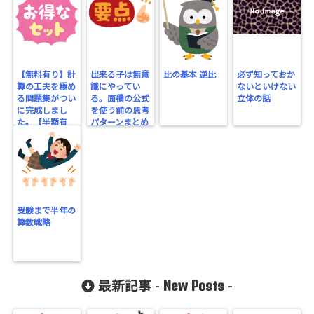
【無料有り】計
出来る子は無意
比の基本 逆比
必ず知っておか
算の工夫を極め
識にやってい
ないといけない
る問題集がつい
る。面積の公式
立体の話
に完成しまし
を使う前の思考
た。【半額有
パターンまとめ
り】
受験まで半年の
算数戦略
New Posts
最新記事 -
-