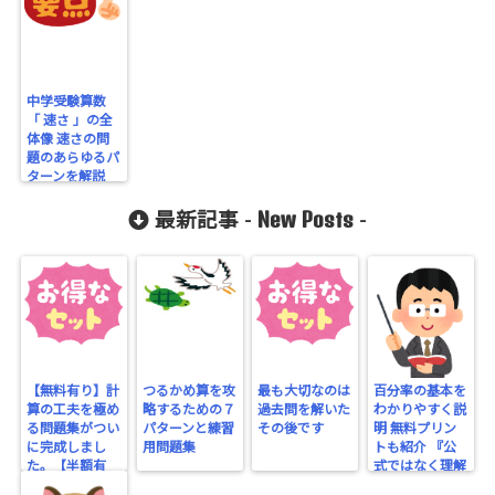
中学受験算数
「 速さ 」の全
体像 速さの問
題のあらゆるパ
ターンを解説
（旅人算、時計
New Posts
算、通過算、流
最新記事 -
-
水算、など）
【無料有り】計
つるかめ算を攻
最も大切なのは
百分率の基本を
算の工夫を極め
略するための７
過去問を解いた
わかりやすく説
る問題集がつい
パターンと練習
その後です
明 無料プリン
に完成しまし
用問題集
トも紹介 『公
た。【半額有
式ではなく理解
り】
する』