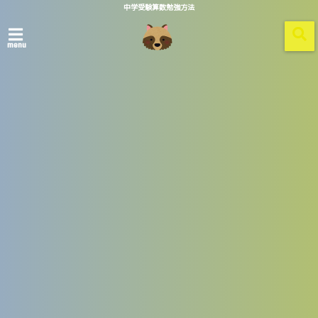
中学受験算数勉強方法
menu
ホーム
a56e27ae14a4e1cf17c0938ad79d6
701
2022/01/12