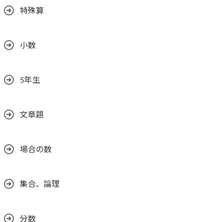
特殊算
小数
5年生
文章題
場合の数
集合、論理
分数