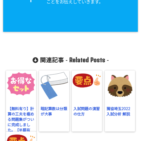
I
ことをお伝えしていきます。
Related Posts
関連記事 -
-
【無料有り】計
暗記算数は分類
入試問題の演習
獨協埼玉2022
算の工夫を極め
が大事
の仕方
入試分析 解説
る問題集がつい
に完成しまし
た。【半額有
り】