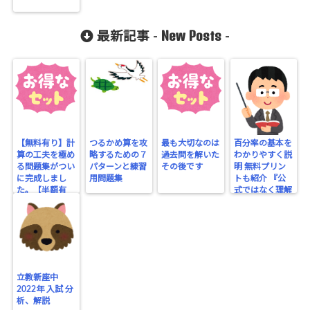
New Posts
最新記事 -
-
【無料有り】計
つるかめ算を攻
最も大切なのは
百分率の基本を
算の工夫を極め
略するための７
過去問を解いた
わかりやすく説
る問題集がつい
パターンと練習
その後です
明 無料プリン
に完成しまし
用問題集
トも紹介 『公
た。【半額有
式ではなく理解
り】
する』
立教新座中
2022年 入試 分
析、解説