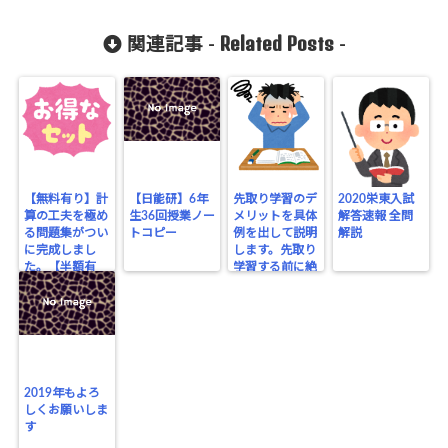
Related Posts
関連記事 -
-
【無料有り】計
【日能研】6年
先取り学習のデ
2020栄東入試
算の工夫を極め
生36回授業ノー
メリットを具体
解答速報 全問
る問題集がつい
トコピー
例を出して説明
解説
に完成しまし
します。先取り
た。【半額有
学習する前に絶
り】
対に知っておか
なければいけな
いこと。
2019年もよろ
しくお願いしま
す