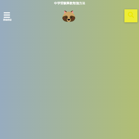
中学受験算数勉強方法
menu
ホーム
「 国語 」 一覧
2021/12/16
国語
同音異義語を覚えることが
漢字の学習で一番大切で
す。
この記事を読む