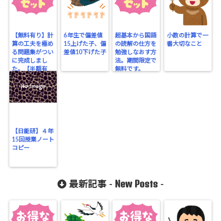
【無料有り】計
6年生で偏差値
超基本から国語
小数の計算で一
算の工夫を極め
15上げた子、偏
の読解の仕方を
番大切なこと
る問題集がつい
差値10下げた子
勉強しなおす方
に完成しまし
法。期間限定で
た。【半額有
無料です。
り】
【日能研】４年
15回授業ノート
コピー
New Posts
最新記事 -
-