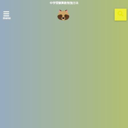
中学受験算数勉強方法
menu
ホーム
image-5
2022/01/07
情報を探すにはコチラが便利です
中学受験 算数 単元別 要点のまとめ＆練習問題