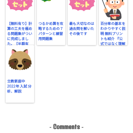
【無料有り】計
つるかめ算を攻
最も大切なのは
百分率の基本を
算の工夫を極め
略するための７
過去問を解いた
わかりやすく説
る問題集がつい
パターンと練習
その後です
明 無料プリン
に完成しまし
用問題集
トも紹介 『公
た。【半額有
式ではなく理解
り】
する』
立教新座中
2022年 入試 分
析、解説
Comments
-
-