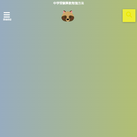
中学受験算数勉強方法
menu
ホーム
算数ポイント
計算
小数
【あるある】小数のかけ算は小数点
がいくつ動くか考えろというダメな
教え方
2020/09/29
こんにちは。TANUKIです。今回は小数のかけ算についての
記事です。