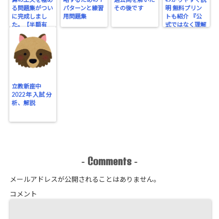
算の工夫を極め
略するための７
過去問を解いた
わかりやすく説
る問題集がつい
パターンと練習
その後です
明 無料プリン
に完成しまし
用問題集
トも紹介 『公
た。【半額有
式ではなく理解
り】
する』
立教新座中
2022年 入試 分
析、解説
Comments
-
-
メールアドレスが公開されることはありません。
コメント