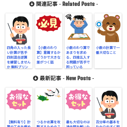
Related Posts
関連記事 -
-
四角の入った長
【小数のわり
小数のわり算で
小数の計算で一
い計算が苦手
算】意識するか
あまりを求め
番大切なこと
四則混合逆算
どうかで大きな
る、四捨五入す
を練習しません
差がつく話
る問題が苦手で
か 無料プリン
困っている
ト
New Posts
最新記事 -
-
【無料有り】計
つるかめ算を攻
最も大切なのは
百分率の基本を